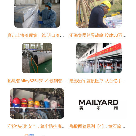
直击上海冷库第一线 进口冷链食品还能吃吗？张文宏这样建议
汇海集团跨界战略 投建30万吨饲料厂与特种劳动防护用品销售齐头并进，驶入发展快车道
热轧管Alloy825特种不锈钢管与特种劳动防护用品的专业供应商
隐形冠军蓝帆医疗 从百亿手套大王到抗疫先锋的硬核突围
守护“头顶”安全，筑牢防护底线——克旗市场监管局扎实开展安全帽等特种劳动防护用品专项监督检查
鄂股图鉴系列【4】: 黄石篇——财运最旺，黄石制造成“硬通货”特种劳动防护用品